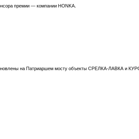
понсора премии — компании HONKA.
тановлены на Патриаршем мосту объекты СРЕЛКА-ЛАВКА и КУРСО