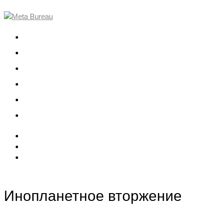
О компании
Проекты
Команда
События
Вакансии
Контакты
Инопланетное вторжение