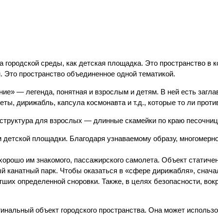
а городской среды, как детская площадка. Это пространство в 
м. Это пространство объединенное одной тематикой.
ие» — легенда, понятная и взрослым и детям. В ней есть заг
ты, дирижабль, капсула космонавта и т.д., которые то ли проти
структура для взрослых — длинные скамейки по краю песочницы
ской площадки. Благодаря узнаваемому образу, многомерному
рошо им знакомого, пассажирского самолета. Объект статичен, 
канатный парк. Чтобы оказаться в «сфере дирижабля», снача
тигших определенной сноровки. Также, в целях безопасности, в
ьный объект городского пространства. Она может использова