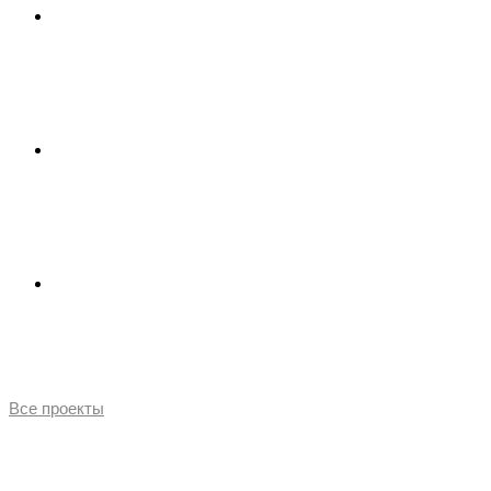
ДИЗАЙН ИНВИТРО
КОВОРКИНГ ARKA
МУЗЕЙ AZ
Все проекты